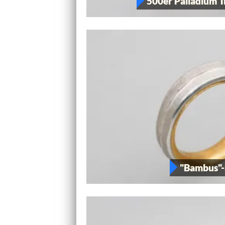
500er Palladium 
"Bambus"