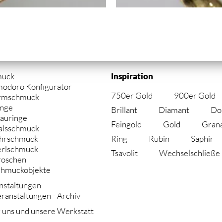
gation
muck
Inspiration
springen
modoro Konfigurator
750er Gold
900er Gold
rmschmuck
inge
Brillant
Diamant
Do
auringe
Feingold
Gold
Gran
alsschmuck
Ring
Rubin
Saphir
hrschmuck
erlschmuck
Tsavolit
Wechselschließe
roschen
chmuckobjekte
nstaltungen
ranstaltungen - Archiv
 uns und unsere Werkstatt