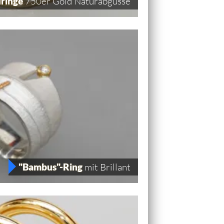
uringe
750er Gold Naturabgüsse
"Bambus"-Ring
mit Brillant