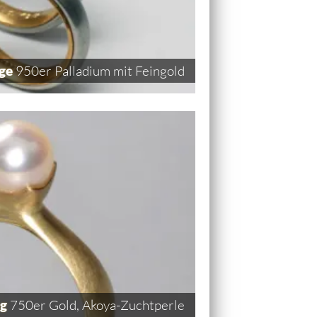
nge
950er Palladium mit Feingold
ng
750er Gold, Akoya-Zuchtperle