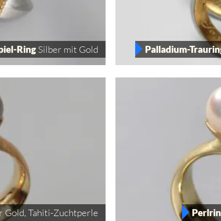
piel-Ring
Silber mit Gold
Palladium-Trauri
 Gold, Tahiti-Zuchtperle
Perlri