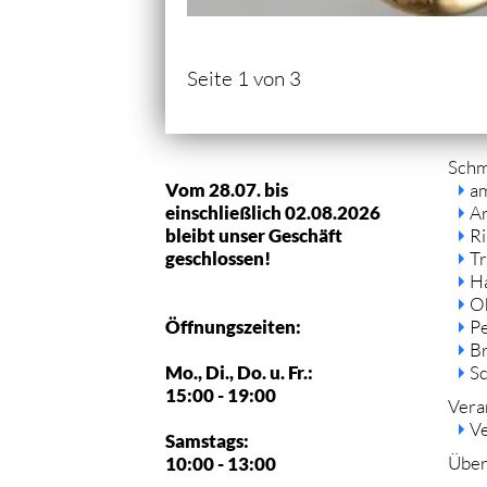
Seite 1 von 3
Navi
Sch
über
Vom 28.07. bis
a
einschließlich 02.08.2026
A
bleibt unser Geschäft
R
geschlossen!
Tr
H
O
Öffnungszeiten:
P
B
Mo., Di., Do. u. Fr.:
S
15:00 - 19:00
Vera
Ve
Samstags:
Über
10:00 - 13:00