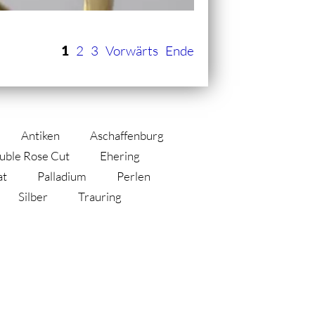
1
2
3
Vorwärts
Ende
Antiken
Aschaffenburg
uble Rose Cut
Ehering
at
Palladium
Perlen
Silber
Trauring