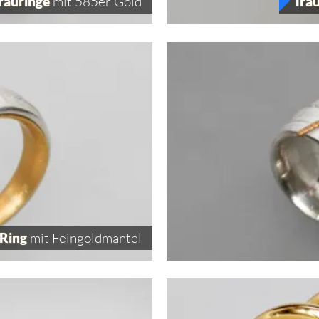
Trauringe
mit 585er Gold
Tra
-Ring
mit Feingoldmantel