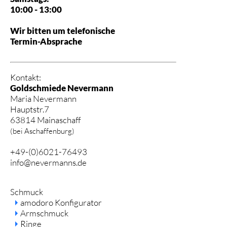
10:00 - 13:00
Wir bitten um telefonische
Termin-Absprache
Kontakt:
Goldschmiede Nevermann
Maria Nevermann
Hauptstr.7
63814 Mainaschaff
(bei Aschaffenburg)
+49-(0)6021-76493
info@nevermanns.de
Navigation
Schmuck
überspringen
amodoro Konfigurator
Armschmuck
Ringe