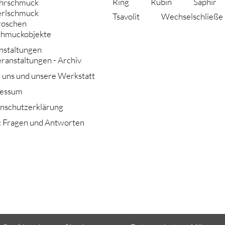
Ring
Rubin
Saphir
hrschmuck
erlschmuck
Tsavolit
Wechselschließe
roschen
chmuckobjekte
nstaltungen
ranstaltungen - Archiv
 uns und unsere Werkstatt
essum
nschutzerklärung
 Fragen und Antworten