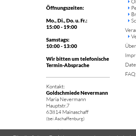
O
Öffnungszeiten:
P
B
Mo., Di., Do. u. Fr.:
S
15:00 - 19:00
Vera
Ve
Samstags:
Über
10:00 - 13:00
Impr
Wir bitten um telefonische
Date
Termin-Absprache
FAQ:
Kontakt:
Goldschmiede Nevermann
Maria Nevermann
Hauptstr.7
63814 Mainaschaff
(bei Aschaffenburg)
+49-(0)6021-76493