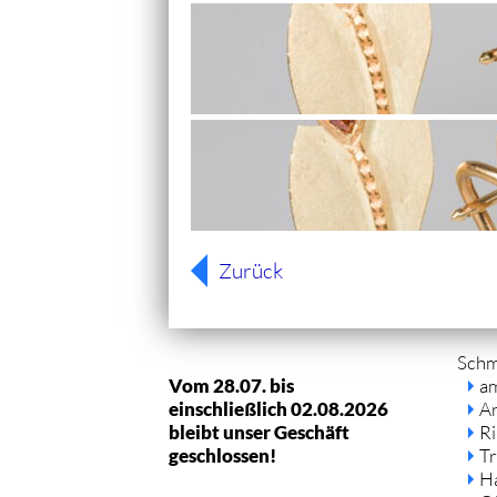
Zurück
Navi
Sch
über
Vom 28.07. bis
a
einschließlich 02.08.2026
A
bleibt unser Geschäft
R
geschlossen!
Tr
H