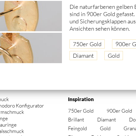
Die naturfarbenen gelben 
sind in 900er Gold gefasst
und Sicherungsklappen ausg
Ansichten sehen können.
750er Gold
900er G
Diamant
Gold
gation
muck
Inspiration
springen
modoro Konfigurator
750er Gold
900er Gold
rmschmuck
inge
Brillant
Diamant
Do
auringe
Feingold
Gold
Gran
alsschmuck