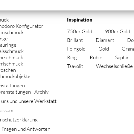
gation
muck
Inspiration
springen
modoro Konfigurator
750er Gold
900er Gold
rmschmuck
inge
Brillant
Diamant
Do
auringe
Feingold
Gold
Gran
alsschmuck
Ring
Rubin
Saphir
hrschmuck
erlschmuck
Tsavolit
Wechselschließe
roschen
chmuckobjekte
nstaltungen
ranstaltungen - Archiv
 uns und unsere Werkstatt
essum
nschutzerklärung
 Fragen und Antworten