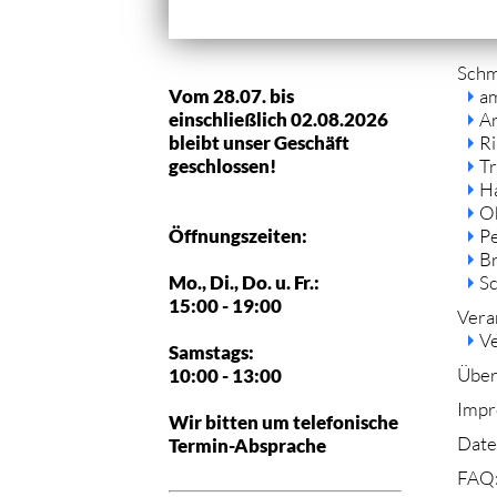
Navi
Sch
über
Vom 28.07. bis
a
einschließlich 02.08.2026
A
bleibt unser Geschäft
R
geschlossen!
Tr
H
O
Öffnungszeiten:
P
B
Mo., Di., Do. u. Fr.:
S
15:00 - 19:00
Vera
Ve
Samstags:
Über
10:00 - 13:00
Impr
Wir bitten um telefonische
Date
Termin-Absprache
FAQ: