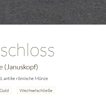
schloss
e (Januskopf)
d, antike römische Münze
Gold
Wechselschließe